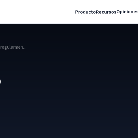
Opinione
Producto
Recursos
r regularmen…
O