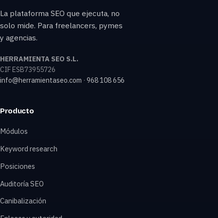
La plataforma SEO que ejecuta, no
solo mide. Para freelancers, pymes
y agencias.
HERRAMIENTA SEO S.L.
CIF ESB73955726
info@herramientaseo.com
·
968 108 656
Producto
Módulos
Keyword research
Posiciones
Auditoría SEO
Canibalización