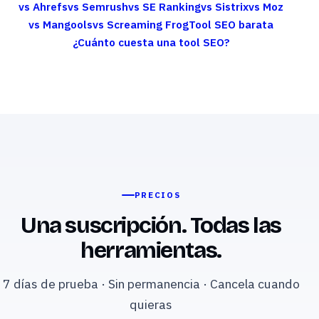
vs Ahrefs
vs Semrush
vs SE Ranking
vs Sistrix
vs Moz
vs Mangools
vs Screaming Frog
Tool SEO barata
¿Cuánto cuesta una tool SEO?
PRECIOS
Una suscripción. Todas las
herramientas.
7 días de prueba · Sin permanencia · Cancela cuando
quieras