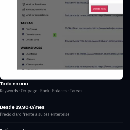
Todo en uno
Keywords · On-page · Rank · Enlaces · Tareas
Desde 29,90 €/mes
Precio claro frente a suites enterprise